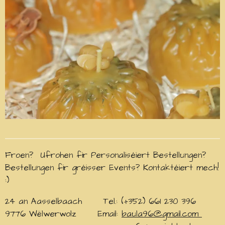
Froen? Ufrohen fir Personaliséiert Bestellungen?
Bestellungen fir gréisser Events? Kontaktéiert mech!
:)
24 an Aasselbaach Tel.: (+352) 661 230 396
9776 Wëlwerwolz Email:
baula96@gmail.com