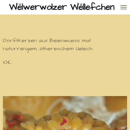
Wëlwerwolzer Wëllefchen
Zum
Hauptinhalt
springen
Dorftkerzen aus Beienwuess mat
naturrengem, äthereschem Uelech
10€